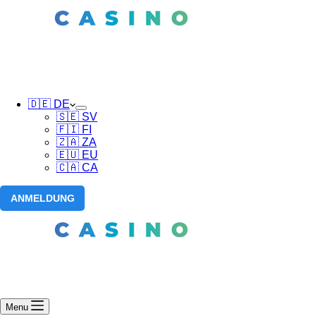
🇩🇪 DE
🇸🇪 SV
🇫🇮 FI
🇿🇦 ZA
🇪🇺 EU
🇨🇦 CA
ANMELDUNG
Jetzt beitreten
Menu