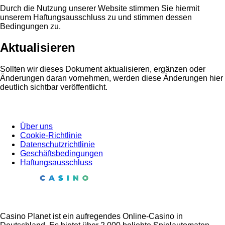
Durch die Nutzung unserer Website stimmen Sie hiermit
unserem Haftungsausschluss zu und stimmen dessen
Bedingungen zu.
Aktualisieren
Sollten wir dieses Dokument aktualisieren, ergänzen oder
Änderungen daran vornehmen, werden diese Änderungen hier
deutlich sichtbar veröffentlicht.
Mehr Informationen
Über uns
Cookie-Richtlinie
Datenschutzrichtlinie
Geschäftsbedingungen
Haftungsausschluss
Casino Planet ist ein aufregendes Online-Casino in