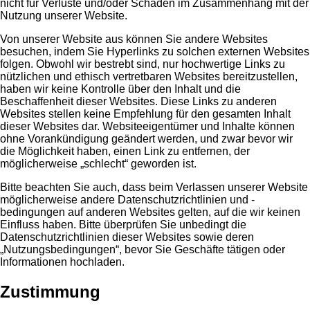
nicht für Verluste und/oder Schäden im Zusammenhang mit der
Nutzung unserer Website.
Von unserer Website aus können Sie andere Websites
besuchen, indem Sie Hyperlinks zu solchen externen Websites
folgen. Obwohl wir bestrebt sind, nur hochwertige Links zu
nützlichen und ethisch vertretbaren Websites bereitzustellen,
haben wir keine Kontrolle über den Inhalt und die
Beschaffenheit dieser Websites. Diese Links zu anderen
Websites stellen keine Empfehlung für den gesamten Inhalt
dieser Websites dar. Websiteeigentümer und Inhalte können
ohne Vorankündigung geändert werden, und zwar bevor wir
die Möglichkeit haben, einen Link zu entfernen, der
möglicherweise „schlecht“ geworden ist.
Bitte beachten Sie auch, dass beim Verlassen unserer Website
möglicherweise andere Datenschutzrichtlinien und -
bedingungen auf anderen Websites gelten, auf die wir keinen
Einfluss haben. Bitte überprüfen Sie unbedingt die
Datenschutzrichtlinien dieser Websites sowie deren
„Nutzungsbedingungen“, bevor Sie Geschäfte tätigen oder
Informationen hochladen.
Zustimmung